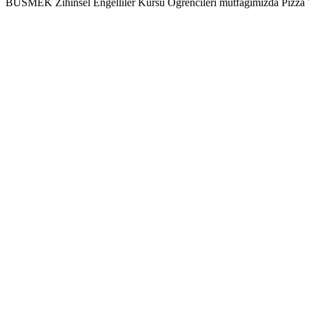
BUSMEK Zihinsel Engelliler Kursu Öğrencileri mutfağımızda Pizza Yap