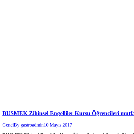
BUSMEK Zihinsel Engelliler Kursu Öğrencileri mutfağı
Genel
By
gastroadmin
10 Mayıs 2017