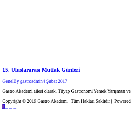
15. Uluslararası Mutfak Günleri
Genel
By
gastroadmin
4 Şubat 2017
Gastro Akademi ailesi olarak, Tüyap Gastronomi Yemek Yarışması ve
Copyright © 2019 Gastro Akademi | Tüm Hakları Saklıdır | Powere
İnstagram
Facebook
Youtube