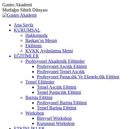
Skip
Gastro Akademi
to
Mutfağın Sihirli Dünyası
content
Ana Sayfa
KURUMSAL
Hakkımızda
Başkan’ın Mesajı
Ekibimiz
KVKK Aydınlatma Metni
EĞİTİMLER
Profesyonel Akademik Eğitimler
Profesyonel Aşçılık Eğitimi
Profesyonel Temel Aşçılık
Profesyonel Pastacılık Ve Ekmekçilik Eğitimi
Temel Eğitimler
Temel Aşçılık Eğitimi
Temel Pastacılık Eğitimi
Barista Eğitimi
Profesyonel Barista Eğitimi
Temel Barista Eğitimi
Workshop
Bireysel Workshop
Kurumsal Workshop
ETKİNLİKLER