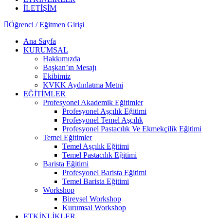
İLETİŞİM
Öğrenci / Eğitmen Girişi
Ana Sayfa
KURUMSAL
Hakkımızda
Başkan’ın Mesajı
Ekibimiz
KVKK Aydınlatma Metni
EĞİTİMLER
Profesyonel Akademik Eğitimler
Profesyonel Aşçılık Eğitimi
Profesyonel Temel Aşçılık
Profesyonel Pastacılık Ve Ekmekçilik Eğitimi
Temel Eğitimler
Temel Aşçılık Eğitimi
Temel Pastacılık Eğitimi
Barista Eğitimi
Profesyonel Barista Eğitimi
Temel Barista Eğitimi
Workshop
Bireysel Workshop
Kurumsal Workshop
ETKİNLİKLER