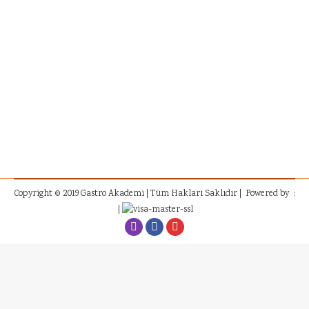
Makarna Yapım Atölyesi
Genel
By
gastroadmin
14 Mayıs 2016
“Gastro Akademi’nin” enerji veren mutfağında
gerçekleştirdiğimiz “Makarna Yapım Atölyesi” ile
“Garanti Emeklilik Hobi Kulübü”
Copyright © 2019 Gastro Akademi | Tüm Hakları Saklıdır | Powered by :
|
İnstagram
Facebook
Youtube