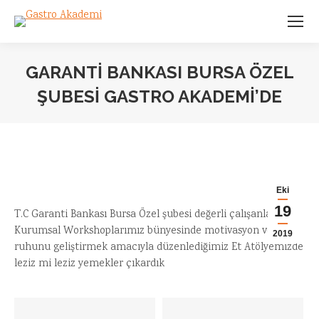
GARANTI BANKASI BURSA ÖZEL
ŞUBESI GASTRO AKADEMI’DE
You are here:
Eki
19
T.C Garanti Bankası Bursa Özel şubesi değerli çalışanları ile
Kurumsal Workshoplarımız bünyesinde motivasyon ve ekip
2019
ruhunu geliştirmek amacıyla düzenlediğimiz Et Atölyemizde
leziz mi leziz yemekler çıkardık