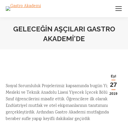
GELECEĞİN AŞÇILARI GASTRO
AKADEMİ’DE
You are here:
Eyl
27
Sosyal Sorumluluk Projelerimiz kapsamında bugün Yiğitler
Mesleki ve Teknik Anadolu Lisesi Yiyecek İçecek Bölümü 10.
2019
Sınıf öğrencilerini misafir ettik. Öğrencilere ilk olarak
Endüstriyel mutfak ve otel ekipmanlarının tanıtımını
gerçekleştirdik. Ardından Gastro Akademi mutfağında
beraber sufle yapıp keyifli dakikalar geçirdik