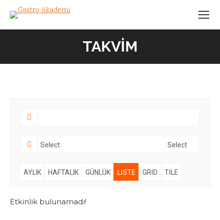
TAKVİM
AYLIK
HAFTALIK
GÜNLÜK
LISTE
GRID
TILE
Etkinlik bulunamadı!